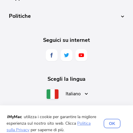
Politiche
Seguici su internet
Scegli la lingua
Italiano
iMyMac
utilizza i cookie per garantire la migliore
English
Français
Deutsch
Español
日本語
esperienza sul nostro sito web. Clicca
Politica
OK
sulla Privacy
per saperne di più.
Copyright © 2025 iMyMac. Tutti i diritti riservati.