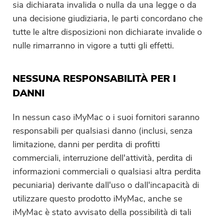
sia dichiarata invalida o nulla da una legge o da
una decisione giudiziaria, le parti concordano che
tutte le altre disposizioni non dichiarate invalide o
nulle rimarranno in vigore a tutti gli effetti.
Hai quasi finito.
Prompt
NESSUNA RESPONSABILITÀ PER I
Abbonati alle nostre notizie sulle
Questo software può essere
DANNI
applicazioni iMyMac.
scaricato e utilizzato solo su
In nessun caso iMyMac o i suoi fornitori saranno
Mac. Puoi inserire il tuo indirizzo
responsabili per qualsiasi danno (inclusi, senza
e-mail per ottenere il link per il
limitazione, danni per perdita di profitti
download e il codice coupon. Se
commerciali, interruzione dell'attività, perdita di
vuoi comprare il software, clicca
informazioni commerciali o qualsiasi altra perdita
su
Negozio
.
pecuniaria) derivante dall'uso o dall'incapacità di
Inserisci un indirizzo email valido.
utilizzare questo prodotto iMyMac, anche se
iMyMac è stato avvisato della possibilità di tali