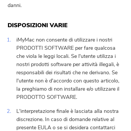
danni.
Invia
DISPOSIZIONI VARIE
1.
iMyMac non consente di utilizzare i nostri
Grazie per il tuo abbonamento!
Grazie per il tuo abbonamento!
PRODOTTI SOFTWARE per fare qualcosa
che viola le leggi locali. Se l'utente utilizza i
Il link per il download e il codice
coupon sono stati inviati alla tua
nostri prodotti software per attività illegali, è
email
user@email.com
. Puoi anche
responsabili dei risultati che ne derivano. Se
cliccare sul pulsante per acquistare
l'utente non è d'accordo con questo articolo,
direttamente il software.
la preghiamo di non installare e/o utilizzare il
PRODOTTO SOFTWARE.
Acquista
Ora
2.
L'interpretazione finale è lasciata alla nostra
discrezione. In caso di domande relative al
presente EULA o se si desidera contattarci