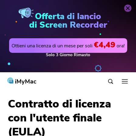
Offerta di lancio
di Screen Recorder
€4,49
Ottieni una licenza di un mese per soli
ora!
Solo
3
Giorno
Rimasto
iMyMac
Contratto di licenza
Prodotti & Soluzioni
con l'utente finale
Negozio
Utilità
Hot
(EULA)
Supporto
PowerMyMac