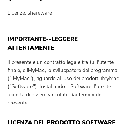
Licenze: shareware
PowerUninstall
Convertitore Video
IMPORTANTE--LEGGERE
ATTENTAMENTE
Screen Recorder
Il presente è un contratto legale tra tu, l'utente
Compressore di PDF
finale, e iMyMac, lo sviluppatore del programma
("iMyMac"), riguardo all'uso dei prodotti iMyMac
Online
("Software"). Installando il Software, l'utente
accetta di essere vincolato dai termini del
Video Converter gratuito
presente.
Video Editor gratuito
LICENZA DEL PRODOTTO SOFTWARE