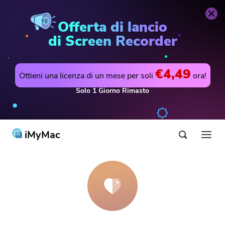
Offerta di lancio
di Screen Recorder
€4,49
Ottieni una licenza di un mese per soli
ora!
Solo
1
Giorno
Rimasto
iMyMac
Prodotti & Soluzioni
Negozio
Utilità
Hot
Supporto
PowerMyMac