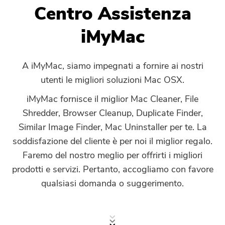
Centro Assistenza
PowerUninstall
iMyMac
Convertitore Video
A iMyMac, siamo impegnati a fornire ai nostri
utenti le migliori soluzioni Mac OSX.
Screen Recorder
iMyMac fornisce il miglior Mac Cleaner, File
Shredder, Browser Cleanup, Duplicate Finder,
Compressore di PDF
Similar Image Finder, Mac Uninstaller per te. La
soddisfazione del cliente è per noi il miglior regalo.
Online
Faremo del nostro meglio per offrirti i migliori
prodotti e servizi. Pertanto, accogliamo con favore
Video Converter gratuito
qualsiasi domanda o suggerimento.
Video Editor gratuito