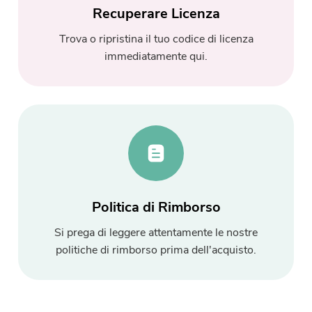
Recuperare Licenza
Trova o ripristina il tuo codice di licenza
immediatamente qui.
Hai quasi finito.
Prompt
Abbonati alle nostre notizie sulle
Questo software può essere
applicazioni iMyMac.
scaricato e utilizzato solo su
Mac. Puoi inserire il tuo indirizzo
e-mail per ottenere il link per il
download e il codice coupon. Se
Politica di Rimborso
vuoi comprare il software, clicca
Si prega di leggere attentamente le nostre
su
Negozio
.
politiche di rimborso prima dell'acquisto.
Inserisci un indirizzo email valido.