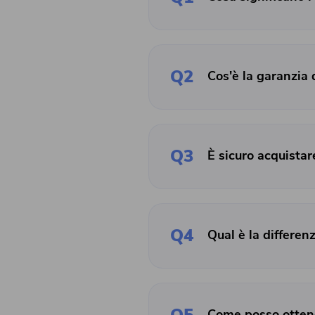
Q2
Cos'è la garanzia 
Q3
È sicuro acquistar
Q4
Qual è la differenz
Come posso ottener