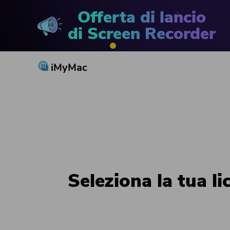
Offerta di lancio
di Screen Recorder
iMyMac
Seleziona la tua l