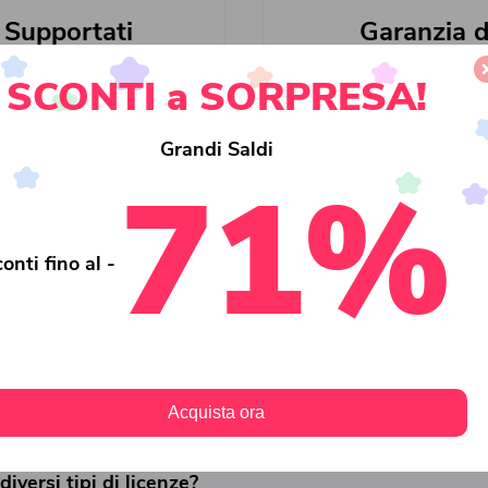
Supportati
Garanzia d
SCONTI a SORPRESA!
Grandi Saldi
71%
onti fino al -
Domandi Frequenti
Acquista ora
diversi tipi di licenze?