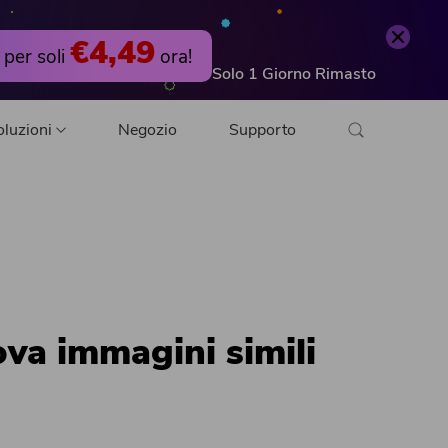
€4,49
 per soli
ora!
Solo
1
Giorno
Rimasto
oluzioni
Negozio
Supporto
ratuito
ito
ova immagini simili
to gratuito
DF gratuito