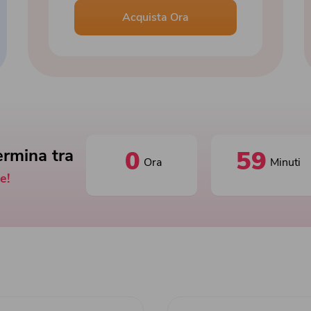
Acquista Ora
ermina tra
0
59
Ora
Minuti
e!