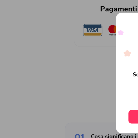
Pagamenti 
Sc
Q1
Cosa significano i 