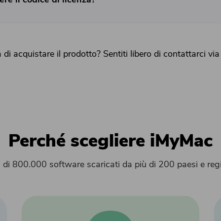
Inserisci un indirizzo email valido.
Invia
di acquistare il prodotto? Sentiti libero di contattarci vi
Grazie per il tuo abbonamento!
Perché scegliere iMyMac
 di 800.000 software scaricati da più di 200 paesi e reg