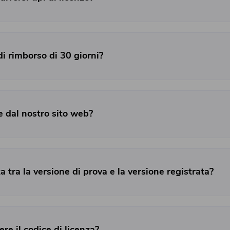
di rimborso di 30 giorni?
e dal nostro sito web?
a tra la versione di prova e la versione registrata?
Hai quasi finito.
Abbonati alle nostre notizie sulle
applicazioni iMyMac.
e il codice di licenza?