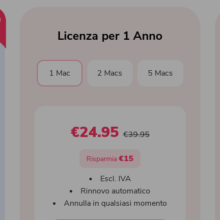
Compressore di PDF
I
p
i
ù
p
o
p
o
l
a
r
l
e
Licenza per 1 Anno
1 Mac
2 Macs
5 Macs
€24.95
€39.95
€15
Risparmia
Escl. IVA
Rinnovo automatico
Annulla in qualsiasi momento