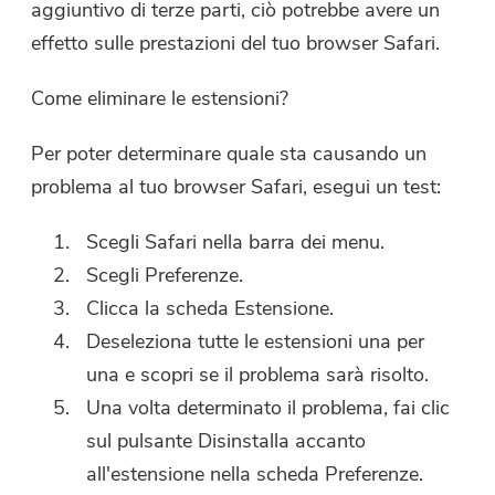
Mac. Puoi inserire il tuo indirizzo
aggiuntivo di terze parti, ciò potrebbe avere un
e-mail per ottenere il link per il
effetto sulle prestazioni del tuo browser Safari.
download e il codice coupon. Se
Come eliminare le estensioni?
vuoi comprare il software, clicca
su
Negozio
.
Per poter determinare quale sta causando un
Inserisci un indirizzo email valido.
problema al tuo browser Safari, esegui un test:
Scegli Safari nella barra dei menu.
Invia
Scegli Preferenze.
Clicca la scheda Estensione.
Deseleziona tutte le estensioni una per
una e scopri se il problema sarà risolto.
Grazie per il tuo abbonamento!
Grazie per il tuo abbonamento!
Una volta determinato il problema, fai clic
sul pulsante Disinstalla accanto
Il link per il download e il codice
coupon sono stati inviati alla tua
all'estensione nella scheda Preferenze.