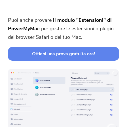
email
user@email.com
. Puoi anche
cliccare sul pulsante per acquistare
direttamente il software.
Puoi anche provare
il modulo "Estensioni" di
PowerMyMac
per gestire le estensioni o plugin
Acquista
dei browser Safari o del tuo Mac.
Ora
Ottieni una prova gratuita ora!