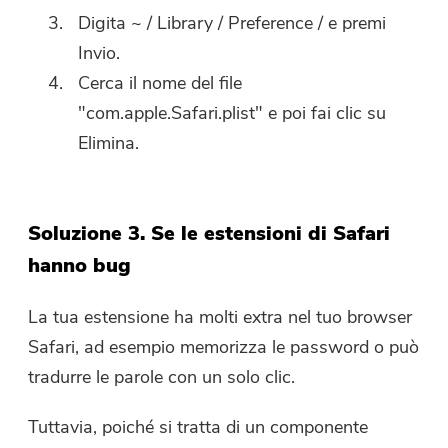
Digita
~ / Library / Preference /
e premi
Invio.
Cerca il nome del file
"com.apple.Safari.plist" e poi fai clic su
Elimina.
Soluzione 3. Se le estensioni di Safari
hanno bug
La tua estensione ha molti extra nel tuo browser
Hai quasi finito.
Safari, ad esempio memorizza le password o può
Prompt
tradurre le parole con un solo clic.
Abbonati alle nostre notizie sulle
Questo software può essere
applicazioni iMyMac.
scaricato e utilizzato solo su
Tuttavia, poiché si tratta di un componente