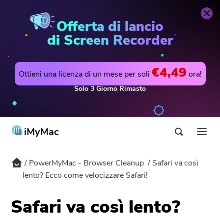
PowerMyMac - Browser
Acquista
Ora
Cleanup
Offerta di lancio
di Screen Recorder
€4,49
Ottieni una licenza di un mese per soli
ora!
Solo
3
Giorno
Rimasto
iMyMac
PowerMyMac - Browser Cleanup
Safari va così
Prodotti & Soluzioni
lento? Ecco come velocizzare Safari!
Negozio
Utilità
Safari va così lento?
Hot
Supporto
PowerMyMac