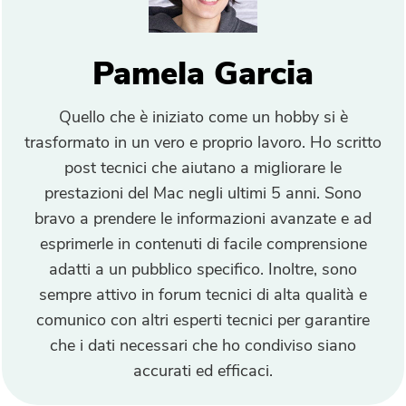
PowerUninstall
Pamela Garcia
Convertitore Video
Quello che è iniziato come un hobby si è
trasformato in un vero e proprio lavoro. Ho scritto
Screen Recorder
post tecnici che aiutano a migliorare le
prestazioni del Mac negli ultimi 5 anni. Sono
Compressore di PDF
bravo a prendere le informazioni avanzate e ad
esprimerle in contenuti di facile comprensione
Online
adatti a un pubblico specifico. Inoltre, sono
sempre attivo in forum tecnici di alta qualità e
Video Converter gratuito
comunico con altri esperti tecnici per garantire
che i dati necessari che ho condiviso siano
Video Editor gratuito
accurati ed efficaci.