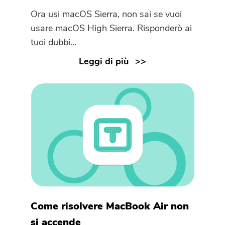
Ora usi macOS Sierra, non sai se vuoi
Grazie per il tuo abbonamento!
usare macOS High Sierra. Risponderò ai
Grazie per il tuo abbonamento!
tuoi dubbi...
Il link per il download e il codice
Leggi di più
coupon sono stati inviati alla tua
email
user@email.com
. Puoi anche
cliccare sul pulsante per acquistare
direttamente il software.
Acquista
Ora
Come risolvere MacBook Air non
si accende