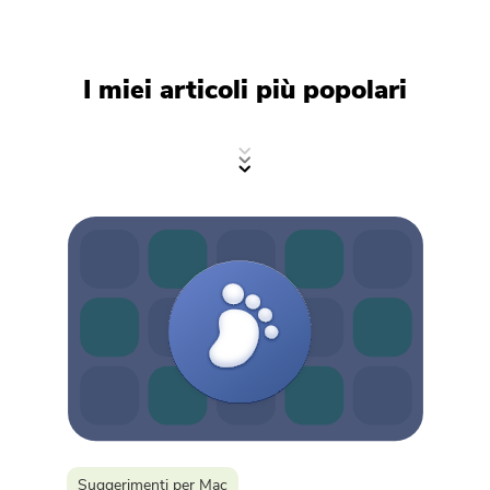
Compressore di Foto gratuito
Compressore di PDF gratuito
I miei articoli più popolari
Suggerimenti per Mac