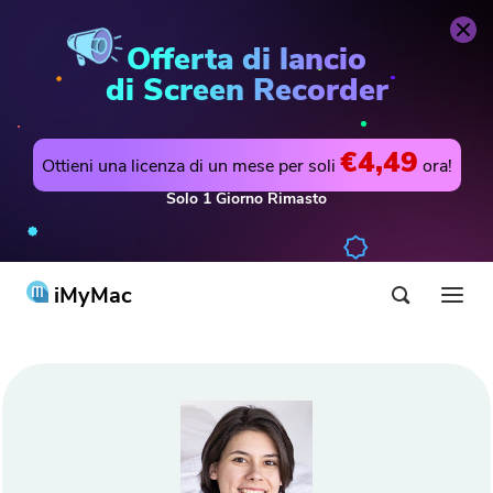
Offerta di lancio
di Screen Recorder
€4,49
Ottieni una licenza di un mese per soli
ora!
Solo
1
Giorno
Rimasto
iMyMac
Prodotti & Soluzioni
Negozio
Utilità
Hot
Supporto
PowerMyMac