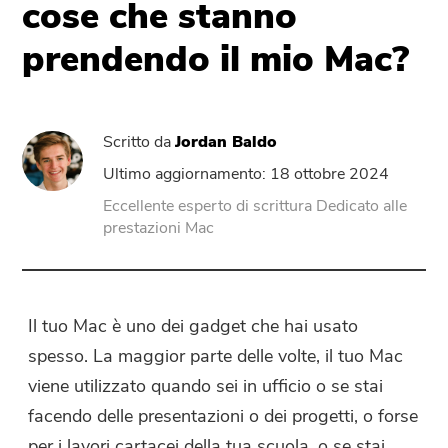
cose che stanno
prendendo il mio Mac?
PowerUninstall
Convertitore Video
Scritto da
Jordan Baldo
Screen Recorder
Ultimo aggiornamento: 18 ottobre 2024
Eccellente esperto di scrittura Dedicato alle
prestazioni Mac
Compressore di PDF
Online
Il tuo Mac è uno dei gadget che hai usato
Video Converter gratuito
spesso. La maggior parte delle volte, il tuo Mac
viene utilizzato quando sei in ufficio o se stai
Video Editor gratuito
facendo delle presentazioni o dei progetti, o forse
per i lavori cartacei della tua scuola, o se stai