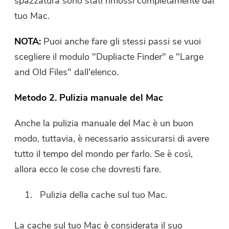
spazzatura sono stati rimossi completamente dal
email
user@email.com
. Puoi anche
cliccare sul pulsante per acquistare
tuo Mac.
direttamente il software.
NOTA:
Puoi anche fare gli stessi passi se vuoi
scegliere il modulo "Dupliacte Finder" e "Large
Acquista
Ora
and Old Files" dall'elenco.
Metodo 2. Pulizia manuale del Mac
Anche la pulizia manuale del Mac è un buon
modo, tuttavia, è necessario assicurarsi di avere
tutto il tempo del mondo per farlo. Se è così,
allora ecco le cose che dovresti fare.
Pulizia della cache sul tuo Mac.
La cache sul tuo Mac è considerata il suo