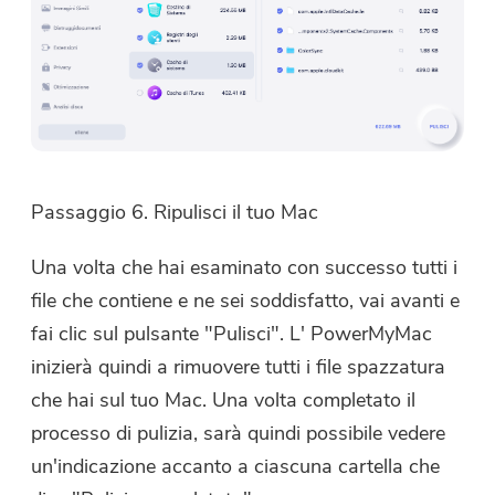
Passaggio 6. Ripulisci il tuo Mac
Una volta che hai esaminato con successo tutti i
file che contiene e ne sei soddisfatto, vai avanti e
fai clic sul pulsante "Pulisci". L' PowerMyMac
inizierà quindi a rimuovere tutti i file spazzatura
Hai quasi finito.
Prompt
che hai sul tuo Mac. Una volta completato il
Abbonati alle nostre notizie sulle
processo di pulizia, sarà quindi possibile vedere
Questo software può essere
applicazioni iMyMac.
un'indicazione accanto a ciascuna cartella che
scaricato e utilizzato solo su