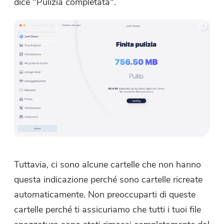
dice "Pulizia completata".
Mac. Puoi inserire il tuo indirizzo
e-mail per ottenere il link per il
download e il codice coupon. Se
vuoi comprare il software, clicca
su
Negozio
.
Inserisci un indirizzo email valido.
Invia
Tuttavia, ci sono alcune cartelle che non hanno
Grazie per il tuo abbonamento!
questa indicazione perché sono cartelle ricreate
Grazie per il tuo abbonamento!
automaticamente. Non preoccuparti di queste
Il link per il download e il codice
cartelle perché ti assicuriamo che tutti i tuoi file
coupon sono stati inviati alla tua