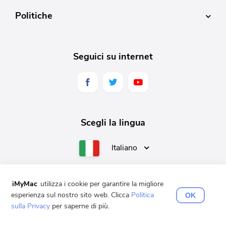
Politiche
Seguici su internet
Scegli la lingua
Italiano
iMyMac
utilizza i cookie per garantire la migliore
esperienza sul nostro sito web. Clicca
Politica
OK
English
Français
Deutsch
Español
日本語
sulla Privacy
per saperne di più.
Copyright © 2025 iMyMac. Tutti i diritti riservati.