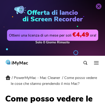
PowerMyMac - Mac Cleaner
Acquista Ora
Offerta di lancio
di Screen Recorder
€4,49
Ottieni una licenza di un mese per soli
ora!
Solo
0
Giorno
Rimasto
iMyMac
PowerMyMac - Mac Cleaner
Come posso vedere
Prodotti & Soluzioni
le cose che stanno prendendo il mio Mac?
Negozio
Utilità
Come posso vedere le
Hot
Supporto
PowerMyMac