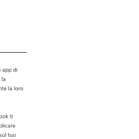
e app di
 la
te la loro
ook ti
blicare
sul tuo