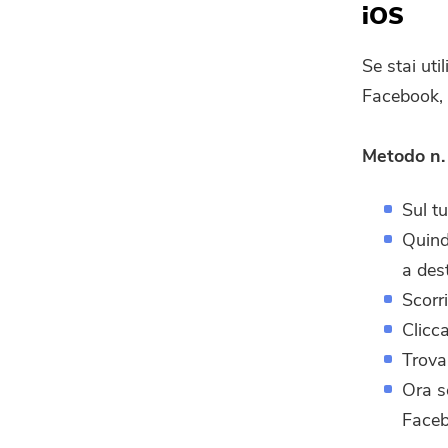
iOS
Se stai ut
Facebook, 
Metodo n.
Sul t
Quindi
a des
Scorri
Clicc
Trova
Ora s
Faceb