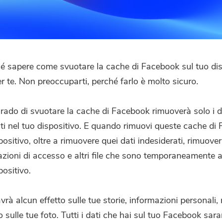
Abbonati alle nostre notizie sulle
applicazioni iMyMac.
Inserisci un indirizzo email valido.
é sapere come svuotare la cache di Facebook sul tuo dis
r te. Non preoccuparti, perché farlo è molto sicuro.
Invia
grado di svuotare la cache di Facebook rimuoverà solo i d
i nel tuo dispositivo. E quando rimuovi queste cache di
Grazie per il tuo abbonamento!
positivo, oltre a rimuovere quei dati indesiderati, rimuove
azioni di accesso e altri file che sono temporaneamente a
positivo.
vrà alcun effetto sulle tue storie, informazioni personali
sulle tue foto. Tutti i dati che hai sul tuo Facebook sara