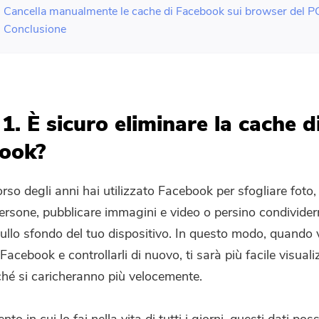
. Cancella manualmente le cache di Facebook sui browser del P
. Conclusione
1. È sicuro eliminare la cache d
ook?
orso degli anni hai utilizzato Facebook per sfogliare foto,
persone, pubblicare immagini e video o persino condivider
sullo sfondo del tuo dispositivo. In questo modo, quando 
Facebook e controllarli di nuovo, ti sarà più facile visualiz
hé si caricheranno più velocemente.
to in cui lo fai nella vita di tutti i giorni, questi dati po