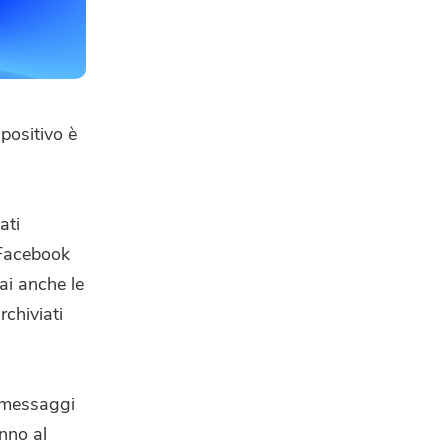
positivo è
ati
 Facebook
rai anche le
rchiviati
, messaggi
nno al