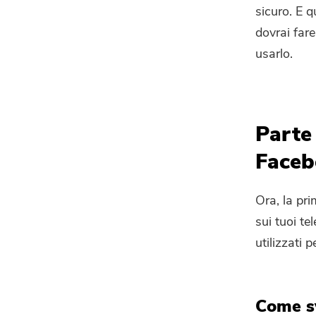
sicuro. E q
dovrai fare
usarlo.
Parte
Faceb
Ora, la pr
sui tuoi te
utilizzati 
Come sv