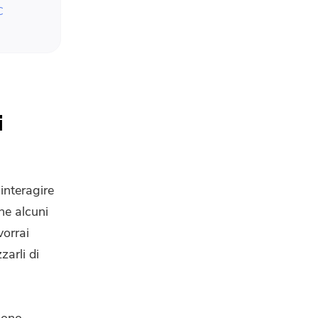
C
i
 interagire
ne alcuni
vorrai
zarli di
ssono