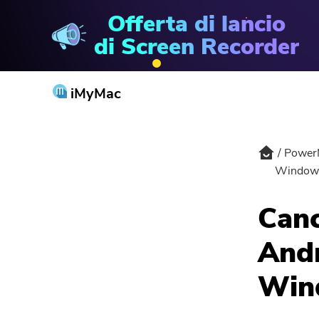
Offerta di lancio
PowerMyMac
di Screen Recorder
iMyMac
Power
Window
Canc
Andr
Win