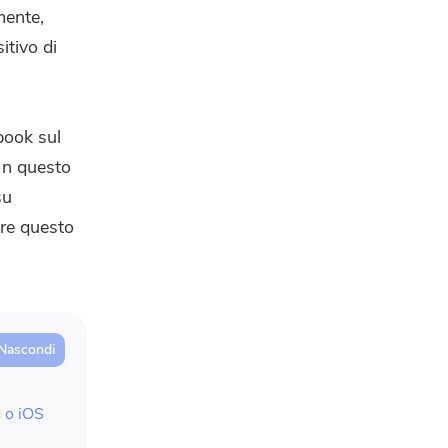
mente,
itivo di
book sul
 In questo
u
ere questo
d o iOS