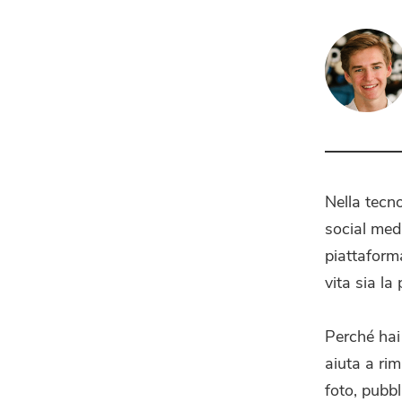
Nella tecno
social med
piattaform
vita sia l
Perché hai
aiuta a ri
foto, pubbl