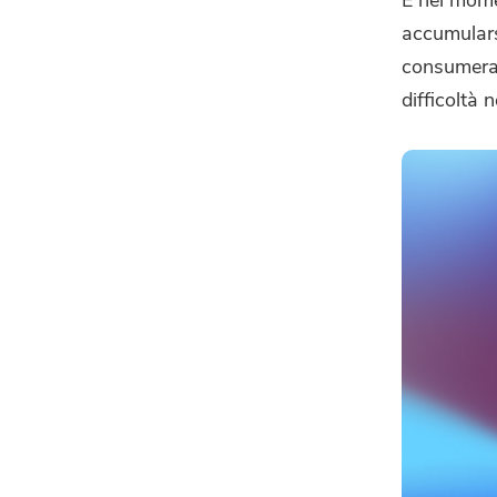
accumulars
consumeran
difficoltà 