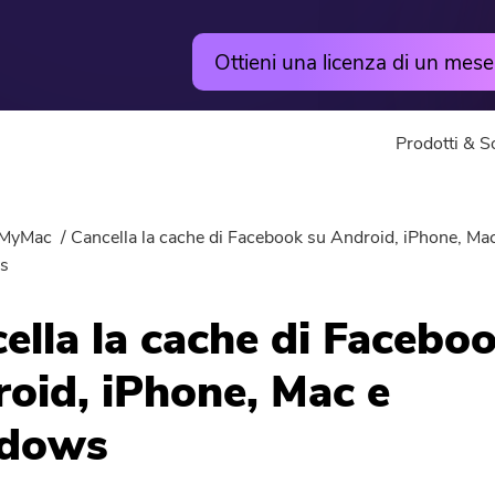
Ottieni una licenza di un mese
Prodotti & S
Utilità
Online
MyMac
Cancella la cache di Facebook su Android, iPhone, Ma
Hot
s
PowerMyMac
Video Converter g
ella la cache di Facebo
PowerUninstall
Video Editor gratu
oid, iPhone, Mac e
Convertitore Video
Compressore di Fo
dows
Screen Recorder
Compressore di P