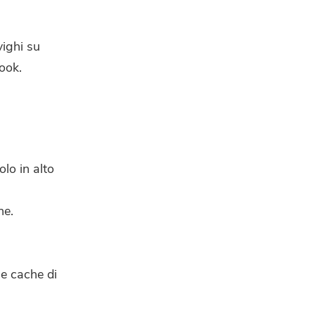
vighi su
ook.
olo in alto
ne.
le cache di