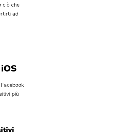
o ciò che
tirti ad
 iOS
i Facebook
itivi più
itivi