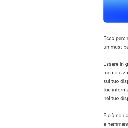
Ecco perch
un must pe
Essere in 
memorizzat
sul tuo dis
tue inform
nel tuo dis
E ciò non a
e nemmeno 