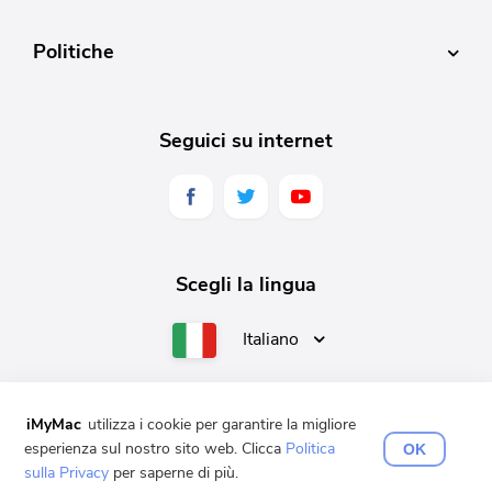
Politiche
Seguici su internet
Scegli la lingua
Italiano
iMyMac
utilizza i cookie per garantire la migliore
English
Français
Deutsch
Español
日本語
esperienza sul nostro sito web. Clicca
Politica
OK
sulla Privacy
per saperne di più.
Copyright © 2025 iMyMac. Tutti i diritti riservati.