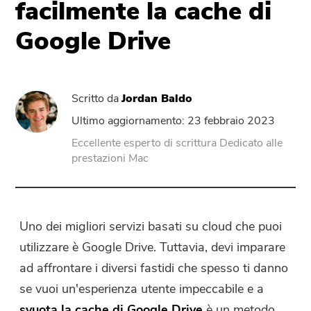
facilmente la cache di
Google Drive
PowerUninstall
Convertitore Video
Scritto da
Jordan Baldo
Screen Recorder
Ultimo aggiornamento: 23 febbraio 2023
Eccellente esperto di scrittura Dedicato alle
prestazioni Mac
Compressore di PDF
Online
Uno dei migliori servizi basati su cloud che puoi
Video Converter gratuito
utilizzare è Google Drive. Tuttavia, devi imparare
ad affrontare i diversi fastidi che spesso ti danno
Video Editor gratuito
se vuoi un'esperienza utente impeccabile e a
svuota la cache di Google Drive
è un metodo