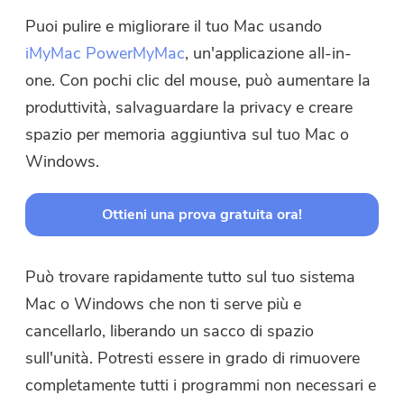
Puoi pulire e migliorare il tuo Mac usando
Invia
iMyMac PowerMyMac
, un'applicazione all-in-
one. Con pochi clic del mouse, può aumentare la
produttività, salvaguardare la privacy e creare
Grazie per il tuo abbonamento!
spazio per memoria aggiuntiva sul tuo Mac o
Grazie per il tuo abbonamento!
Windows.
Il link per il download e il codice
coupon sono stati inviati alla tua
Ottieni una prova gratuita ora!
email
user@email.com
. Puoi anche
cliccare sul pulsante per acquistare
direttamente il software.
Può trovare rapidamente tutto sul tuo sistema
Mac o Windows che non ti serve più e
Acquista
cancellarlo, liberando un sacco di spazio
Ora
sull'unità. Potresti essere in grado di rimuovere
completamente tutti i programmi non necessari e