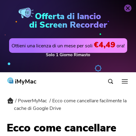
PowerMyMac
Acquista Ora
Offerta di lancio
di Screen Recorder
€4,49
Ottieni una licenza di un mese per soli
ora!
Solo
1
Giorno
Rimasto
iMyMac
PowerMyMac
Ecco come cancellare facilmente la
Prodotti & Soluzioni
cache di Google Drive
Negozio
Utilità
Ecco come cancellare
Hot
Supporto
PowerMyMac