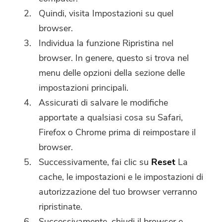
Inserisci un indirizzo email valido.
Quindi, visita Impostazioni su quel
browser.
Individua la funzione Ripristina nel
Invia
browser. In genere, questo si trova nel
menu delle opzioni della sezione delle
impostazioni principali.
Grazie per il tuo abbonamento!
Grazie per il tuo abbonamento!
Assicurati di salvare le modifiche
apportate a qualsiasi cosa su Safari,
Il link per il download e il codice
coupon sono stati inviati alla tua
Firefox o Chrome prima di reimpostare il
email
user@email.com
. Puoi anche
browser.
cliccare sul pulsante per acquistare
Successivamente, fai clic su
Reset
La
direttamente il software.
cache, le impostazioni e le impostazioni di
autorizzazione del tuo browser verranno
Acquista
ripristinate.
Ora
Successivamente, chiudi il browser e