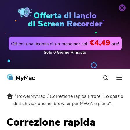
PowerMyMac
Acquista Ora
Offerta di lancio
di Screen Recorder
€4,49
Ottieni una licenza di un mese per soli
ora!
Solo
0
Giorno
Rimasto
iMyMac
PowerMyMac
Correzione rapida Errore "Lo spazio
Prodotti & Soluzioni
di archiviazione nel browser per MEGA è pieno".
Negozio
Utilità
Correzione rapida
Hot
Supporto
PowerMyMac