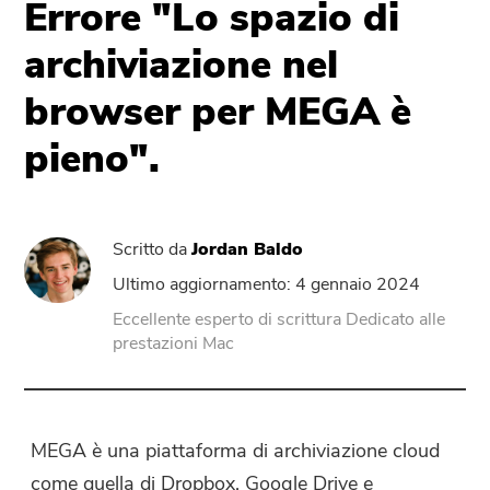
Errore "Lo spazio di
archiviazione nel
PowerUninstall
browser per MEGA è
Convertitore Video
pieno".
Screen Recorder
Scritto da
Jordan Baldo
Compressore di PDF
Ultimo aggiornamento: 4 gennaio 2024
Online
Eccellente esperto di scrittura Dedicato alle
prestazioni Mac
Video Converter gratuito
Video Editor gratuito
MEGA è una piattaforma di archiviazione cloud
come quella di Dropbox, Google Drive e