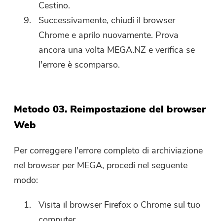
Cestino.
Successivamente, chiudi il browser
Chrome e aprilo nuovamente. Prova
ancora una volta MEGA.NZ e verifica se
l'errore è scomparso.
Hai quasi finito.
Prompt
Abbonati alle nostre notizie sulle
Metodo 03. Reimpostazione del browser
Questo software può essere
applicazioni iMyMac.
Web
scaricato e utilizzato solo su
Mac. Puoi inserire il tuo indirizzo
Per correggere l'errore completo di archiviazione
e-mail per ottenere il link per il
nel browser per MEGA, procedi nel seguente
download e il codice coupon. Se
modo:
vuoi comprare il software, clicca
su
Negozio
.
Visita il browser Firefox o Chrome sul tuo
computer.