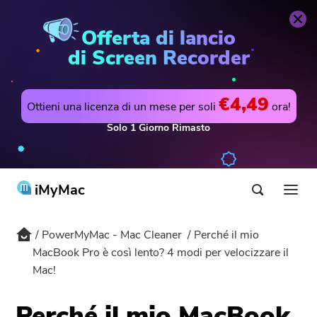
PowerMyMac - Mac Cleaner
Acquista Ora
Offerta di lancio
di Screen Recorder
€4,49
Ottieni una licenza di un mese per soli
ora!
Solo
1
Giorno
Rimasto
iMyMac
PowerMyMac - Mac Cleaner
Perché il mio
Prodotti & Soluzioni
MacBook Pro è così lento? 4 modi per velocizzare il
Mac!
Negozio
Utilità
Hot
Supporto
Perché il mio MacBook
PowerMyMac