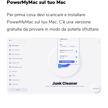
Questo software può essere
PowerMyMac sul tuo Mac
applicazioni iMyMac.
scaricato e utilizzato solo su
Mac. Puoi inserire il tuo indirizzo
Per prima cosa devi scaricare e installare
e-mail per ottenere il link per il
PowerMyMac sul tuo Mac. C'è una versione
download e il codice coupon. Se
gratuita da provare in modo da poterla sfruttare.
vuoi comprare il software, clicca
su
Negozio
.
Inserisci un indirizzo email valido.
Invia
Grazie per il tuo abbonamento!
Grazie per il tuo abbonamento!