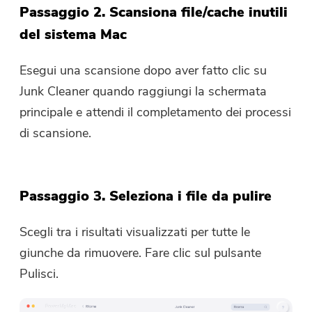
Il link per il download e il codice
Passaggio 2. Scansiona file/cache inutili
coupon sono stati inviati alla tua
del sistema Mac
email
user@email.com
. Puoi anche
cliccare sul pulsante per acquistare
Esegui una scansione dopo aver fatto clic su
direttamente il software.
Junk Cleaner quando raggiungi la schermata
principale e attendi il completamento dei processi
Acquista
Ora
di scansione.
Passaggio 3. Seleziona i file da pulire
Scegli tra i risultati visualizzati per tutte le
giunche da rimuovere. Fare clic sul pulsante
Pulisci.