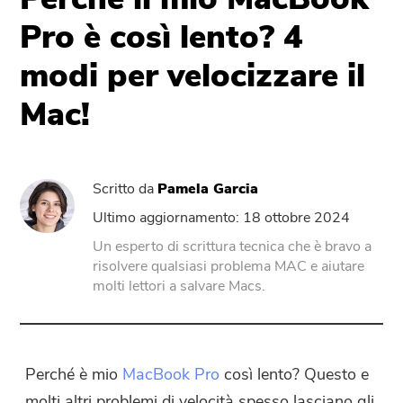
Pro è così lento? 4
PowerUninstall
modi per velocizzare il
Convertitore Video
Mac!
Screen Recorder
Scritto da
Pamela Garcia
Compressore di PDF
Ultimo aggiornamento: 18 ottobre 2024
Un esperto di scrittura tecnica che è bravo a
Online
risolvere qualsiasi problema MAC e aiutare
molti lettori a salvare Macs.
Video Converter gratuito
Video Editor gratuito
Perché è mio
MacBook Pro
così lento? Questo e
molti altri problemi di velocità spesso lasciano gli