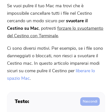
Compressore di Foto gratuito
Se vuoi pulire il tuo Mac ma trovi che è
impossibile cancellare tutti i file nel Cestino
Compressore di PDF gratuito
cercando un modo sicuro per
svuotare il
Cestino su Mac
, potresti
forzare lo svuotamento
del Cestino con Terminale
.
Ci sono diversi motivi. Per esempio, se i file sono
danneggiati o bloccati, non riesci a svuotare il
Cestino mac. In questo articolo imparerai modi
sicuri su come pulire il Cestino per
liberare lo
spazio Mac
.
Testo: