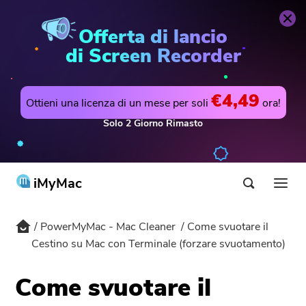
PowerMyMac - Mac Cleaner
Acquista Ora
Offerta di lancio
di Screen Recorder
€4,49
Ottieni una licenza di un mese per soli
ora!
Solo
2
Giorno
Rimasto
iMyMac
PowerMyMac - Mac Cleaner
Come svuotare il
Prodotti & Soluzioni
Cestino su Mac con Terminale (forzare svuotamento)
Negozio
Utilità
Come svuotare il
Hot
Supporto
PowerMyMac