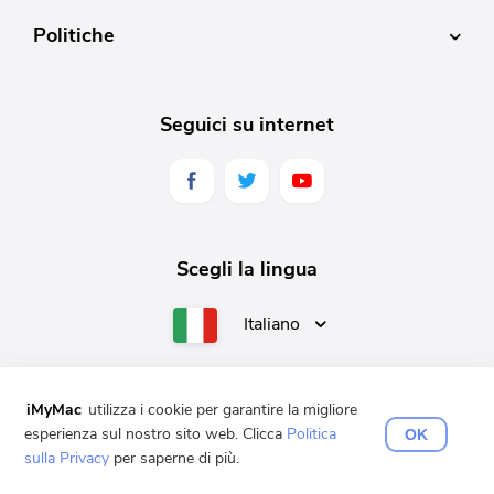
Politiche
Seguici su internet
Scegli la lingua
Italiano
iMyMac
utilizza i cookie per garantire la migliore
English
Français
Deutsch
Español
日本語
esperienza sul nostro sito web. Clicca
Politica
OK
sulla Privacy
per saperne di più.
Copyright © 2025 iMyMac. Tutti i diritti riservati.