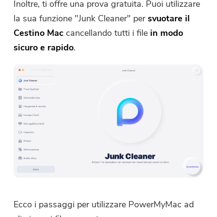
Inoltre, ti offre una prova gratuita. Puoi utilizzare
Invia
la sua funzione "Junk Cleaner" per
svuotare il
Cestino Mac
cancellando tutti i file
in modo
sicuro e rapido
.
Grazie per il tuo abbonamento!
Grazie per il tuo abbonamento!
Il link per il download e il codice
coupon sono stati inviati alla tua
email
user@email.com
. Puoi anche
cliccare sul pulsante per acquistare
direttamente il software.
Acquista
Ora
Ecco i passaggi per utilizzare PowerMyMac ad