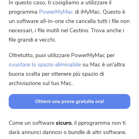
In questo caso, ti cosigliamo a utilizzare il
programma
PowerMyMac
di iMyMac. Questo è
un software all-in-one che cancella tutti i file non
necessari, i file inutili nel Cestino. Trova anche i
Hai quasi finito.
file grandi e vecchi.
Prompt
Abbonati alle nostre notizie sulle
Oltretutto, puoi utilizzare PowerMyMac per
Questo software può essere
applicazioni iMyMac.
scaricato e utilizzato solo su
svuotare lo spazio eliminabile
su Mac è un'altra
Mac. Puoi inserire il tuo indirizzo
buona scelta per ottenere più spazio di
e-mail per ottenere il link per il
archiviazione sul tuo Mac.
download e il codice coupon. Se
vuoi comprare il software, clicca
Ottieni una prova gratuita ora!
su
Negozio
.
Inserisci un indirizzo email valido.
Come un software
sicuro
, il pprogramma non ti
darà annunci dannosi o bundle di altri software.