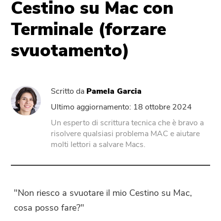
Cestino su Mac con
Terminale (forzare
PowerUninstall
svuotamento)
Convertitore Video
Screen Recorder
Scritto da
Pamela Garcia
Ultimo aggiornamento: 18 ottobre 2024
Compressore di PDF
Un esperto di scrittura tecnica che è bravo a
risolvere qualsiasi problema MAC e aiutare
Online
molti lettori a salvare Macs.
Video Converter gratuito
"Non riesco a svuotare il mio Cestino su Mac,
Video Editor gratuito
cosa posso fare?"