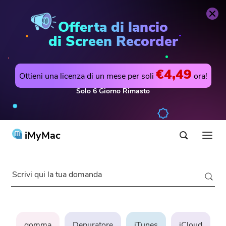
Offerta di lancio
di Screen Recorder
€4,49
Ottieni una licenza di un mese per soli
ora!
Solo
6
Giorno
Rimasto
iMyMac
Prodotti & Soluzioni
Negozio
Utilità
Hot
Supporto
PowerMyMac
gomma
Depuratore
iTunes
iCloud