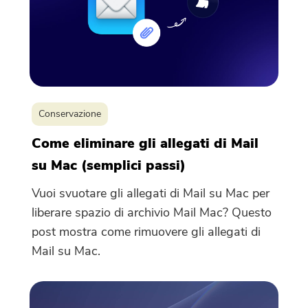
Grazie per il tuo abbonamento!
Grazie per il tuo abbonamento!
Il link per il download e il codice
coupon sono stati inviati alla tua
Conservazione
email
user@email.com
. Puoi anche
Come eliminare gli allegati di Mail
cliccare sul pulsante per acquistare
direttamente il software.
su Mac (semplici passi)
Vuoi svuotare gli allegati di Mail su Mac per
Acquista
liberare spazio di archivio Mail Mac? Questo
Ora
post mostra come rimuovere gli allegati di
Mail su Mac.