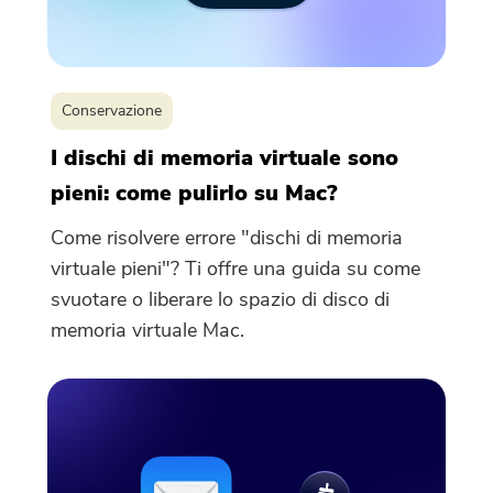
Hai quasi finito.
Prompt
Conservazione
Abbonati alle nostre notizie sulle
Questo software può essere
applicazioni iMyMac.
I dischi di memoria virtuale sono
scaricato e utilizzato solo su
pieni: come pulirlo su Mac?
Mac. Puoi inserire il tuo indirizzo
Come risolvere errore "dischi di memoria
e-mail per ottenere il link per il
virtuale pieni"? Ti offre una guida su come
download e il codice coupon. Se
svuotare o liberare lo spazio di disco di
vuoi comprare il software, clicca
memoria virtuale Mac.
su
Negozio
.
Inserisci un indirizzo email valido.
Invia