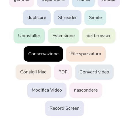
PowerUninstall
duplicare
Shredder
Simile
Convertitore Video
Uninstaller
Estensione
del browser
Screen Recorder
Conservazione
File spazzatura
Compressore di PDF
Consigli Mac
PDF
Converti video
Online
Modifica Video
nascondere
Video Converter gratuito
Record Screen
Video Editor gratuito